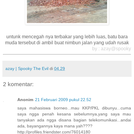
untunk mencegah nya terbakar yang lebih luas, batu bara
muda tersebut di ambil buat nimbun jalan yang udah rusak
by : azay@spooky
azay | Spooky The Evil
di
04.29
2 komentar:
Anonim
21 Februari 2009 pukul 22.52
saya mahasiswa borneo...mau KKP/PKL dibunyu...cuma
saya ngga penah kesana sebelumnya,yang saya mau
tanyakan ada ngga disana bagian telekomunikasi...andai
ada, bayangannya kaya mana yah????
http://profiles.friendster.com/76014180