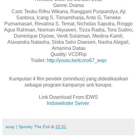
Genre: Drama
Cast: Teuku Rifnu Wikana, Ranggani Puspandya, Aji
Santosa, Icang S. Tisnamiharja, Anto G, Tieneke
Purnamasari, Revalina S. Temat, Nicholas Saputra, Ringgo
Agus Rahman, Norman Akyuwen, Tizza Radia, Tora Sudiro,
Dominique Diyose, Verdi Solaiman, Medina Kamil,
Alaxandra Natasha, Siska Selvi Dawsen, Nasha Abigail,
Amanina Datau
Quality: VCDRip
Trailer:
http://youtu.be/tcoro67_wqo
Kumpulan 4 film pendek (omnibus) yang didedikasikan
sebagai program kampanye anti korupsi.
Link Download From IDWS
Indowebster Server
azay | Spooky The Evil
di
22.51