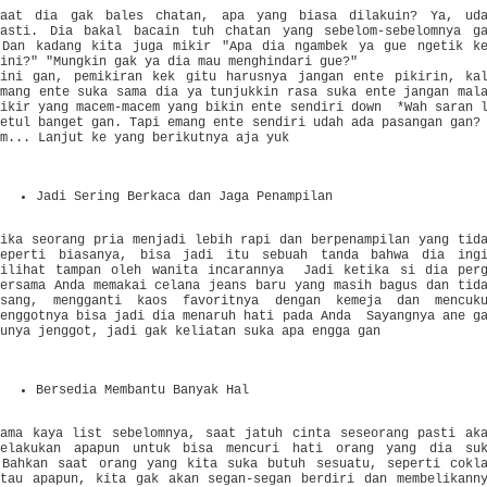
Saat dia gak bales chatan, apa yang biasa dilakuin? Ya, ud
pasti. Dia bakal bacain tuh chatan yang sebelom-sebelomnya g
Dan kadang kita juga mikir "Apa dia ngambek ya gue ngetik k
gini?" "Mungkin gak ya dia mau menghindari gue?"
Gini gan, pemikiran kek gitu harusnya jangan ente pikirin, ka
emang ente suka sama dia ya tunjukkin rasa suka ente jangan mal
mikir yang macem-macem yang bikin ente sendiri down *Wah saran 
betul banget gan. Tapi emang ente sendiri udah ada pasangan gan?
Hm... Lanjut ke yang berikutnya aja yuk
Jadi Sering Berkaca dan Jaga Penampilan
Jika seorang pria menjadi lebih rapi dan berpenampilan yang tid
seperti biasanya, bisa jadi itu sebuah tanda bahwa dia ing
dilihat tampan oleh wanita incarannya Jadi ketika si dia per
bersama Anda memakai celana jeans baru yang masih bagus dan tid
usang, mengganti kaos favoritnya dengan kemeja dan mencuk
jenggotnya bisa jadi dia menaruh hati pada Anda Sayangnya ane g
punya jenggot, jadi gak keliatan suka apa engga gan
Bersedia Membantu Banyak Hal
Sama kaya list sebelomnya, saat jatuh cinta seseorang pasti ak
melakukan apapun untuk bisa mencuri hati orang yang dia su
Bahkan saat orang yang kita suka butuh sesuatu, seperti cokl
atau apapun, kita gak akan segan-segan berdiri dan membelikann