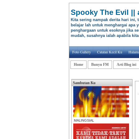
Spooky The Evil
Kita sering nampak derita hari ini, 
belajar lah untuk menghargai apa yg
penghargaan untuk esoknya jika se
mudah, susahnya ialah apabila kit
Foto Gallery
Catatan Kecil Ku
Halama
Home
Bunyu FM
Arti Blog ini
Sambutan Ku
Gue ANTI BANGET AMA MALINGSIAL