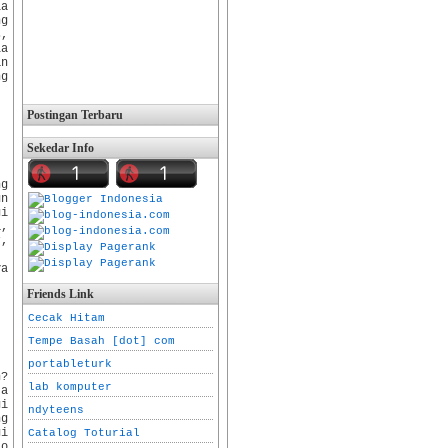
ia
ng
s,
la
an
ng
Postingan Terbaru
Sekedar Info
ng
un
gi
a,
r,
ya
Friends Link
Cecak Hitam
Tempe Basah [dot] com
portableturk
n?
lab komputer
ta
gi
ndyteens
ng
gi
Catalog Toturial
lo