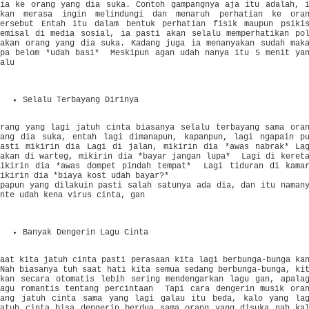
dia ke orang yang dia suka. Contoh gampangnya aja itu adalah, 
akan merasa ingin melindungi dan menaruh perhatian ke ora
tersebut Entah itu dalam bentuk perhatian fisik maupun psiki
semisal di media sosial, ia pasti akan selalu memperhatikan po
makan orang yang dia suka. Kadang juga ia menanyakan sudah mak
apa belom *udah basi* Meskipun agan udah nanya itu 5 menit ya
lalu
Selalu Terbayang Dirinya
Orang yang lagi jatuh cinta biasanya selalu terbayang sama ora
yang dia suka, entah lagi dimanapun, kapanpun, lagi ngapain p
pasti mikirin dia Lagi di jalan, mikirin dia *awas nabrak* La
makan di warteg, mikirin dia *bayar jangan lupa* Lagi di keret
mikirin dia *awas dompet pindah tempat* Lagi tiduran di kama
mikirin dia *biaya kost udah bayar?*
Apapun yang dilakuin pasti salah satunya ada dia, dan itu naman
ente udah kena virus cinta, gan
Banyak Dengerin Lagu Cinta
Saat kita jatuh cinta pasti perasaan kita lagi berbunga-bunga ka
Nah biasanya tuh saat hati kita semua sedang berbunga-bunga, ki
akan secara otomatis lebih sering mendengarkan lagu gan, apala
lagu romantis tentang percintaan Tapi cara dengerin musik ora
yang jatuh cinta sama yang lagi galau itu beda, kalo yang la
jatuh cinta bisa dengerin berdua sama orang yang disuka nah ka