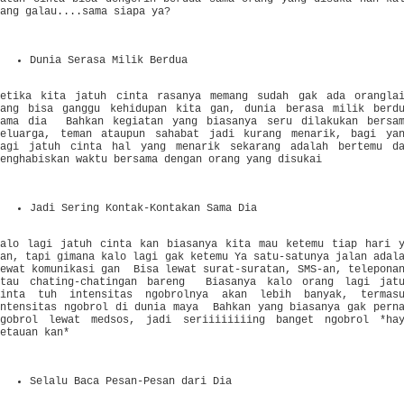
yang galau....sama siapa ya?
Dunia Serasa Milik Berdua
Ketika kita jatuh cinta rasanya memang sudah gak ada orangla
yang bisa ganggu kehidupan kita gan, dunia berasa milik berd
sama dia Bahkan kegiatan yang biasanya seru dilakukan bersa
keluarga, teman ataupun sahabat jadi kurang menarik, bagi ya
lagi jatuh cinta hal yang menarik sekarang adalah bertemu d
menghabiskan waktu bersama dengan orang yang disukai
Jadi Sering Kontak-Kontakan Sama Dia
Kalo lagi jatuh cinta kan biasanya kita mau ketemu tiap hari 
gan, tapi gimana kalo lagi gak ketemu Ya satu-satunya jalan adal
lewat komunikasi gan Bisa lewat surat-suratan, SMS-an, telepona
atau chating-chatingan bareng Biasanya kalo orang lagi jat
cinta tuh intensitas ngobrolnya akan lebih banyak, termas
intensitas ngobrol di dunia maya Bahkan yang biasanya gak pern
ngobrol lewat medsos, jadi seriiiiiiiing banget ngobrol *ha
etauan kan*
Selalu Baca Pesan-Pesan dari Dia