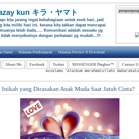
 || azay kun キラ・ヤマト
pengunjung
tapi kita jarang ingat kebahagiaan untuk esok hari, jadi
 kita miliki hari ini, kerana kita takkan dapat mencapai
muanya telah tiada….. Komunikasi adalah sesuatu yg
a tidak menyebutnya dengan perkataan yg mudah...!!!
n Santai
Halaman Pembelajaran
Halaman Preview N Download
About Me
Facebook
Twitter
MASSENGER Pingbox™
Contact U
Assalamu ’Alaikum Warahmatullahi Wabarakatuh da
Inikah yang Dirasakan Anak Muda Saat Jatuh Cinta?