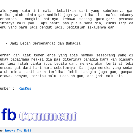
Kalo yang satu ini malah kebalikan dari yang sebelomnya ga
ketika jatuh cinta gak sedikit juga yang tiba-tiba nafsu makann
bertambah Mungkin hatinya kebawa seneng gara-gara perasa
cintanya kali yak Tapi nanti pas putus sama dia, kurus lagi d
nemu yang baru lagi gendut lagi. Begitulah siklusnya gan
Jadi Lebih Bersemangat dan Bahagia
Pernah gan liat temen ente yang abis nembak seseorang yang d
suka? Bagaimana reaksi dia pas diterima? Bahagia kan? Nah biasan
pas lagi jatuh cinta juga begitu gan, mereka akan terlihat leb
bersemangat dari hari-hari sebelomnya Dan juga mereka yang seda
jatuh cinta pasti akan terlihat lebih bahagia juga gan, gampa
ketawa, senyum, tersipu malu Udah ah gan, ane jadi malu nih
Sumber :
KasKus
by
Spooky The Evil