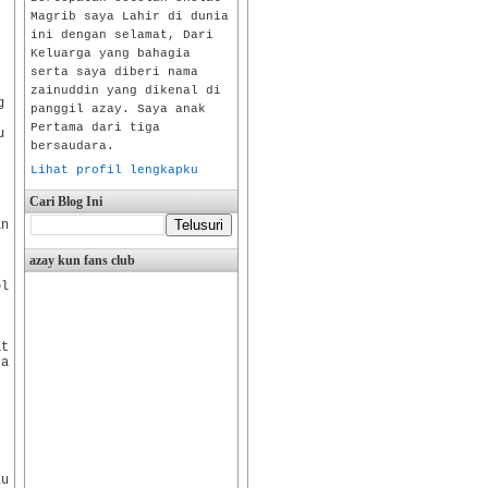
Magrib saya Lahir di dunia
ini dengan selamat, Dari
Keluarga yang bahagia
serta saya diberi nama
zainuddin yang dikenal di
g
panggil azay. Saya anak
Pertama dari tiga
u
bersaudara.
Lihat profil lengkapku
Cari Blog Ini
an
azay kun fans club
ol
at
ja
ku