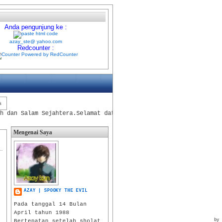
Anda pengunjung ke :
azay_ste@
yahoo.com
Redcounter :
s
n Salam Sejahtera.Selamat datang di blog, http://azay-ste.blogsp
Mengenai Saya
AZAY | SPOOKY THE EVIL
Pada tanggal 14 Bulan
April tahun 1988
by 
Bertepatan setelah sholat