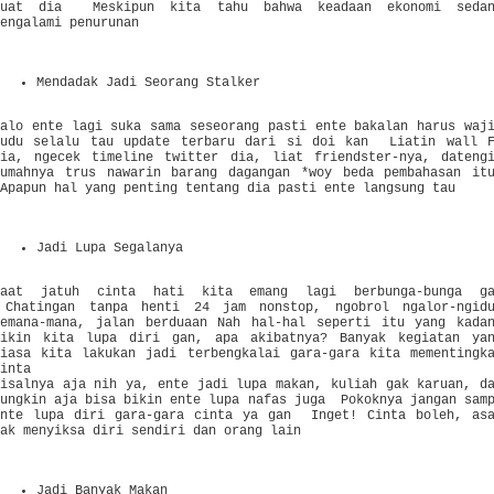
buat dia Meskipun kita tahu bahwa keadaan ekonomi sedan
mengalami penurunan
Mendadak Jadi Seorang Stalker
Kalo ente lagi suka sama seseorang pasti ente bakalan harus waj
kudu selalu tau update terbaru dari si doi kan Liatin wall 
dia, ngecek timeline twitter dia, liat friendster-nya, dateng
rumahnya trus nawarin barang dagangan *woy beda pembahasan it
Apapun hal yang penting tentang dia pasti ente langsung tau
Jadi Lupa Segalanya
Saat jatuh cinta hati kita emang lagi berbunga-bunga ga
Chatingan tanpa henti 24 jam nonstop, ngobrol ngalor-ngid
kemana-mana, jalan berduaan Nah hal-hal seperti itu yang kada
bikin kita lupa diri gan, apa akibatnya? Banyak kegiatan ya
biasa kita lakukan jadi terbengkalai gara-gara kita mementingk
cinta
Misalnya aja nih ya, ente jadi lupa makan, kuliah gak karuan, d
mungkin aja bisa bikin ente lupa nafas juga Pokoknya jangan sam
ente lupa diri gara-gara cinta ya gan Inget! Cinta boleh, as
gak menyiksa diri sendiri dan orang lain
Jadi Banyak Makan