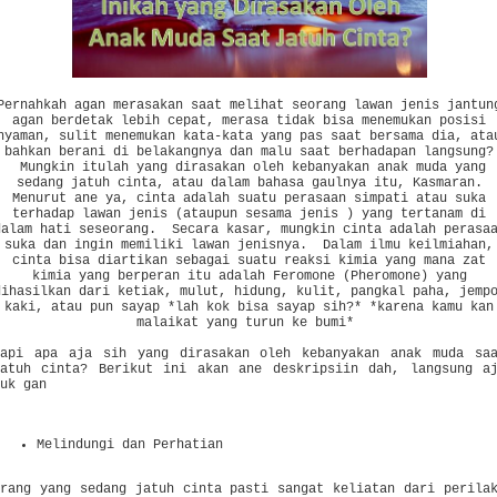
Pernahkah agan merasakan saat melihat seorang lawan jenis jantun
agan berdetak lebih cepat, merasa tidak bisa menemukan posisi
nyaman, sulit menemukan kata-kata yang pas saat bersama dia, ata
bahkan berani di belakangnya dan malu saat berhadapan langsung?
Mungkin itulah yang dirasakan oleh kebanyakan anak muda yang
sedang jatuh cinta, atau dalam bahasa gaulnya itu, Kasmaran.
Menurut ane ya, cinta adalah suatu perasaan simpati atau suka
terhadap lawan jenis (ataupun sesama jenis ) yang tertanam di
dalam hati seseorang. Secara kasar, mungkin cinta adalah perasa
suka dan ingin memiliki lawan jenisnya. Dalam ilmu keilmiahan,
cinta bisa diartikan sebagai suatu reaksi kimia yang mana zat
kimia yang berperan itu adalah Feromone (Pheromone) yang
dihasilkan dari ketiak, mulut, hidung, kulit, pangkal paha, jemp
kaki, atau pun sayap *lah kok bisa sayap sih?* *karena kamu kan
malaikat yang turun ke bumi*
Tapi apa aja sih yang dirasakan oleh kebanyakan anak muda sa
jatuh cinta? Berikut ini akan ane deskripsiin dah, langsung a
yuk gan
Melindungi dan Perhatian
Orang yang sedang jatuh cinta pasti sangat keliatan dari perila