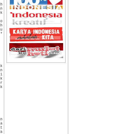
ah
an
ek
lo
ah
lu
 *
ak
in
gi
ak
ur
ak
an
ka
at
ya