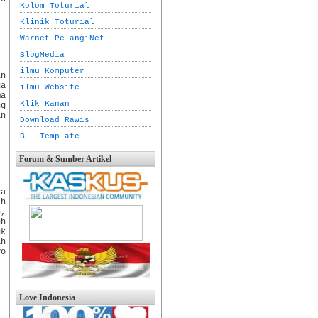
Kolom Toturial
Klinik Toturial
Warnet PelangiNet
BlogMedia
ilmu Komputer
in
ua
ilmu Website
ma
Klik Kanan
ng
an
Download Rawis
B - Template
Forum & Sumber Artikel
ya
ah
n,
uh
uk
ah
yo
Love Indonesia