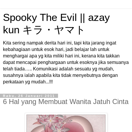
Spooky The Evil || azay
kun キラ・ヤマト
Kita sering nampak derita hari ini, tapi kita jarang ingat
kebahagiaan untuk esok hari, jadi belajar lah untuk
menghargai apa yg kita miliki hari ini, kerana kita takkan
dapat mencapai penghargaan untuk esoknya jika semuanya
telah tiada….. Komunikasi adalah sesuatu yg mudah,
susahnya ialah apabila kita tidak menyebutnya dengan
perkataan yg mudah...!!!
Rabu, 26 Januari 2011
6 Hal yang Membuat Wanita Jatuh Cinta